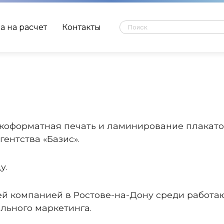
а на расчет
Контакты
коформатная печать и ламинирование плакат
ентства «Базис».
у.
ей компанией в Ростове-на-Дону среди работ
льного маркетинга.