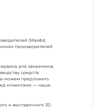
водителей (Maxibit,
оронних производителей
ервиса для заказчиков.
зводству средств
 Мы можем предложить
еред клиентами — наше
го и выставочного 3D