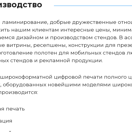
изводство
 ламинирование, добрые дружественные отно
ить нашим клиентам интересные цены, минима
аемся дизайном и производством стендов. В а
е витрины, ресепшены, конструкции для презе
изготовление полотен для мобильных стендов л
ных стендов и рекламной продукции.
о широкоформатной цифровой печати полного ц
х, оборудованных новейшими моделями широко
производится:
я печать
ация