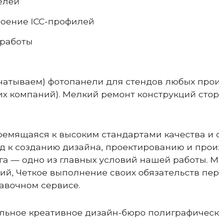
елей
роение ICC-профилей
 работы
атываем) фотопанели для стендов любых произ
угих компаний). Мелкий ремонт конструкций ст
емящаяся к высоким стандартами качества и с
 к созданию дизайна, проектированию и прои
га — одно из главных условий нашей работы.
ий, Четкое выполнение своих обязательств п
авочном сервисе.
ьное креативное дизайн-бюро полиграфическо